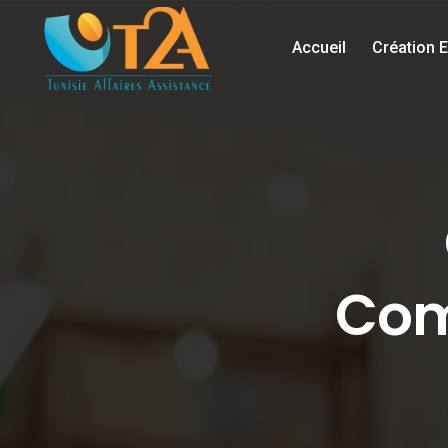
Passer
au
Accueil
Création E
contenu
principal
Com