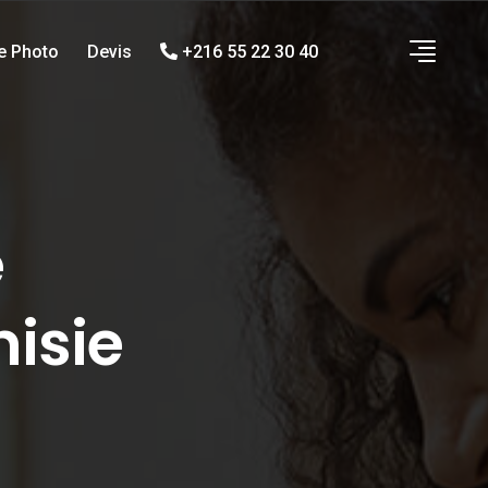
ie Photo
Devis
+216 55 22 30 40
é
isie